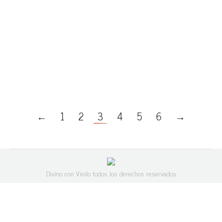
Si estás preparando la vuelta al cole de tus
hijos no te olvides incluir el vinilo entre el
material escolar. Te ayudará a preservar el
material, así como a organizar sus tareas
escolares y facilitar la educación y
aprendizaje de los peques ¡toma nota!
←
1
2
3
4
5
6
→
Divino con Vinilo todos los derechos reservados