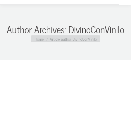
Author Archives:
DivinoConVinilo
You are here:
Home
Article author DivinoConVinilo