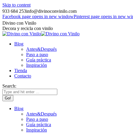
Skip to content
933 684 253
info@divinoconvinilo.com
Facebook page opens in new window
Pinterest page opens in new w
Divino con Vinilo
Decora y recicla con vinilo
Blog
Antes&Después
Paso a paso
Guía práctica
Inspiración
Tienda
Contacto
Search:
Blog
Antes&Después
Paso a paso
Guía práctica
Inspiración