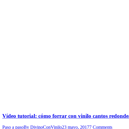
Vídeo tutorial: cómo forrar con vinilo cantos redond
Paso a paso
By
DivinoConVinilo
23 mayo, 2017
7 Comments