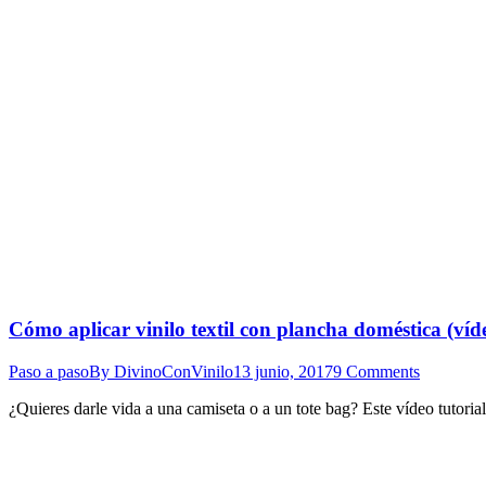
Cómo aplicar vinilo textil con plancha doméstica (víde
Paso a paso
By
DivinoConVinilo
13 junio, 2017
9 Comments
¿Quieres darle vida a una camiseta o a un tote bag? Este vídeo tutorial