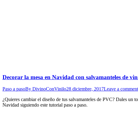
Decorar la mesa en Navidad con salvamanteles de vini
Paso a paso
By
DivinoConVinilo
28 diciembre, 2017
Leave a commen
¿Quieres cambiar el diseño de tus salvamanteles de PVC? Dales un toq
Navidad siguiendo este tutorial paso a paso.