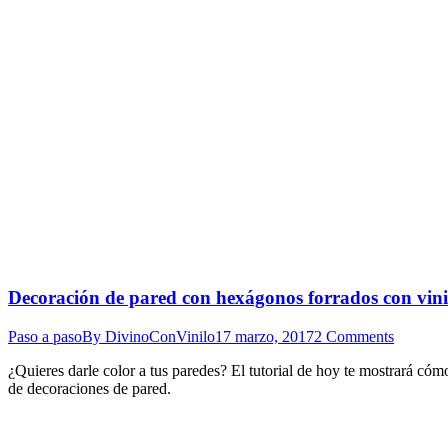
Decoración de pared con hexágonos forrados con vini
Paso a paso
By
DivinoConVinilo
17 marzo, 2017
2 Comments
¿Quieres darle color a tus paredes? El tutorial de hoy te mostrará có
de decoraciones de pared.