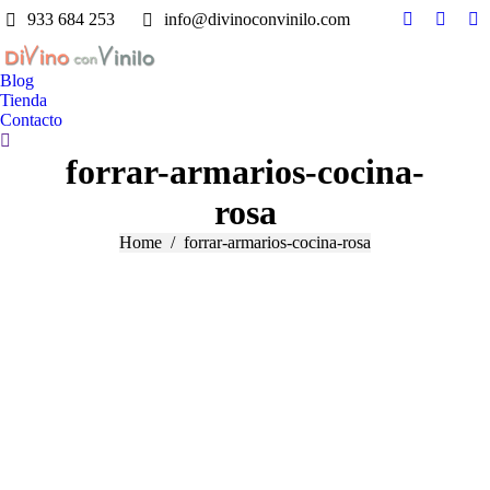
933 684 253
info@divinoconvinilo.com
Facebook
Pintere
Y
page
page
pa
opens
opens
op
Blog
Tienda
in
in
in
Contacto
new
new
n
Search:
window
windo
w
forrar-armarios-cocina-
rosa
You are here:
Home
forrar-armarios-cocina-rosa