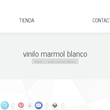
TIENDA
CONT
TIENDA
CONTAC
vinilo marmol blanco
You are here:
Home
vinilo marmol blanco
0