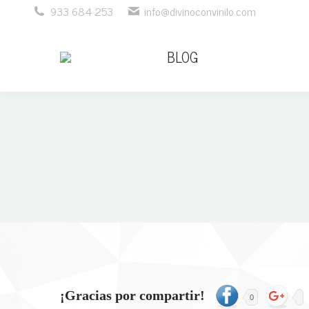
933 684 253
info@divinoconvinilo.com
BLOG
BLOG
¡Gracias por compartir!
0