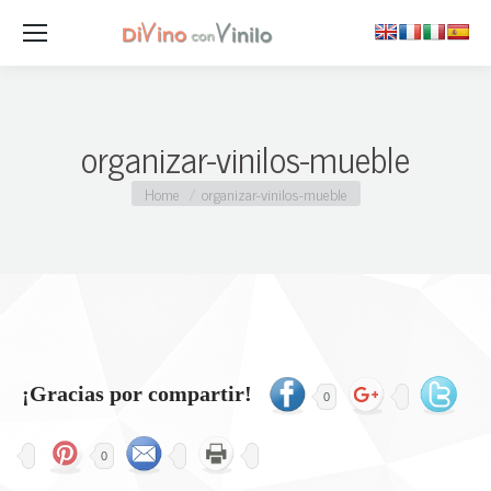
organizar-vinilos-mueble
You are here:
Home
organizar-vinilos-mueble
¡Gracias por compartir!
0
0