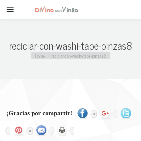
reciclar-con-washi-tape-pinzas8
You are here:
Home
reciclar-con-washi-tape-pinzas8
¡Gracias por compartir!
0
0