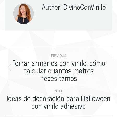
Author:
DivinoConVinilo
Post
navigation
PREVIOUS
Forrar armarios con vinilo: cómo
calcular cuantos metros
Previous
necesitamos
post:
NEXT
Ideas de decoración para Halloween
Next
con vinilo adhesivo
post: