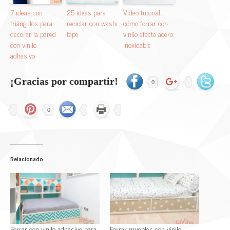
7 ideas con
25 ideas para
Vídeo tutorial:
triángulos para
reciclar con washi
cómo forrar con
decorar la pared
tape
vinilo efecto acero
con vinilo
inoxidable
adhesivo
¡Gracias por compartir!
0
0
Relacionado
Forrar con vinilo adhesivo para
Forrar muebles con vinilo